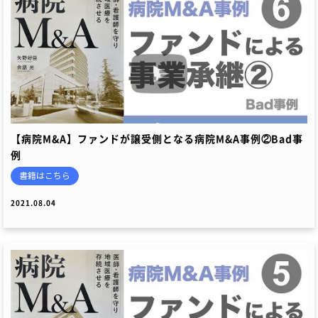
【病院M&A】ファンドが譲受側となる病院M&A事例②Bad事
例
書籍はこちら
2021.08.04