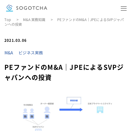
Top
>
M&A 実務知識
>
PEファンドのM&A｜JPEによるSVPジャパ
ンへの投資
BUSINESS KNOWLEDGE
ビジネス実務
2021.03.06
COMPANY
M&A
ビジネス実務
会社概要
PEファンドのM&A｜JPEによるSVPジ
DOWNLOAD MATERIALS
ャパンへの投資
資料ダウンロード
CONTACT
お問い合わせ