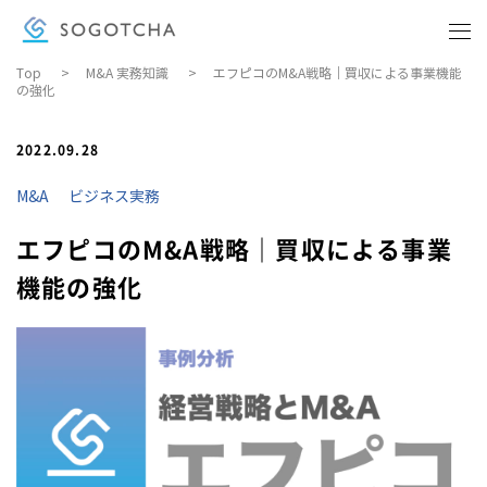
Top
>
M&A 実務知識
>
エフピコのM&A戦略｜買収による事業機能
の強化
BUSINESS KNOWLEDGE
ビジネス実務
2022.09.28
COMPANY
M&A
ビジネス実務
会社概要
エフピコのM&A戦略｜買収による事業
DOWNLOAD MATERIALS
機能の強化
資料ダウンロード
CONTACT
お問い合わせ