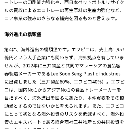
ートレーの印刷能力強化や、西日本ペットボトルリサイク
ルの買収によるエコトレーの再生原料の生産力強化など、
コア事業の強みのさらなる補完を図るものと言えます。
海外進出の橋頭堡
第4に、海外進出の橋頭堡です。エフピコは、売上高1,957
億円という大手企業にも関わらず、海外拠点を有していま
せんが、2022年に三井物産と共同でマレーシアの食品容
器製造メーカーであるLee Soon Seng Plastic Industries
に出資しました（三井物産60%、エフピコ40%）。エフピ
コは、国内No.1からアジアNo.1の食品トレーメーカーを
目指すべく、海外進出を図るにあたり、本件買収をその橋
頭堡とするのではないかと考えられます。また、エフピコ
にとって初となる海外投資のリスクを低減すべく、海外投
資のエキスパートである総合商社三井物産との共同投資を