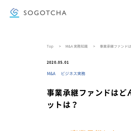
Top
>
M&A 実務知識
>
事業承継ファンド
2020.05.01
M&A
ビジネス実務
→
事業承継ファンドはど
→
ットは？
→
→