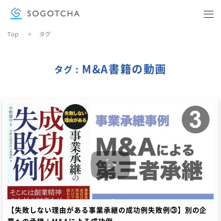
Top
>
タグ
BUSINESS KNOWLEDGE
ビジネス実務
M&A書籍の動画
タグ :
COMPANY
会社概要
DOWNLOAD MATERIALS
資料ダウンロード
CONTACT
お問い合わせ
【失敗しない理由がある事業承継の成功例失敗例③】別の企